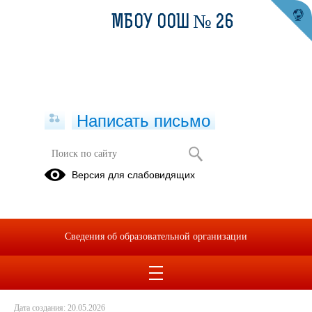
МБОУ ООШ № 26
Написать письмо
Опросы в целях оценки уровня
Версия для слабовидящих
«деловой» и «бытовой» коррупции в
Свердловской области.
20.05.2026
Сведения об образовательной организации
Дата создания: 20.05.2026