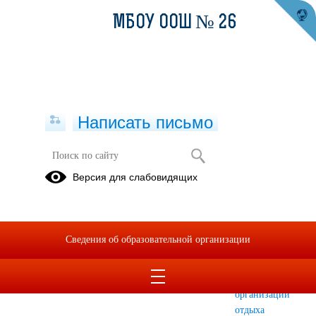
МБОУ ООШ № 26
Написать письмо
Сведения об организации отдыха
Версия для слабовидящих
детей и их оздоровлении
Документы
Доступная
Материально-
среда
техническое
Сведения об образовательной организации
обеспечение
и
оснащенность
организации
отдыха