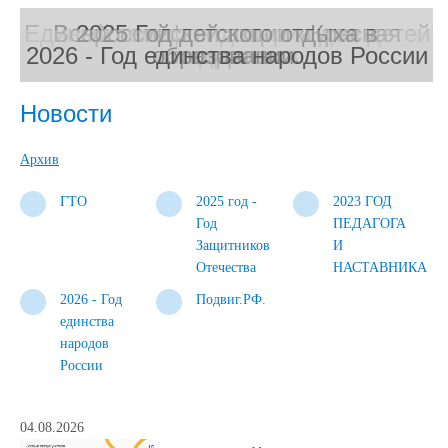
Единый телефон доверия для детей
Всероссийской акции «Красная
2025 Год детского отдыха в
2026 - Год единства народов России
образовании.
и подростков
гвоздика»
новости
Новости
Архив
ГТО
2025 год -
2023 ГОД
Год
ПЕДАГОГА
Защитников
И
Отечества
НАСТАВНИКА
2026 - Год
Подвиг.РФ.
единства
народов
России
04.08.2026