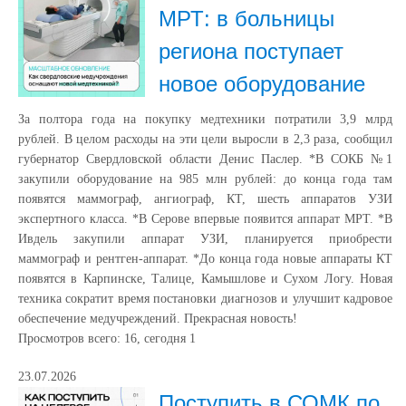
МРТ: в больницы
региона поступает
новое оборудование
За полтора года на покупку медтехники потратили 3,9 млрд
рублей. В целом расходы на эти цели выросли в 2,3 раза, сообщил
губернатор Свердловской области Денис Паслер. ️*В СОКБ №1
закупили оборудование на 985 млн рублей: до конца года там
появятся маммограф, ангиограф, КТ, шесть аппаратов УЗИ
экспертного класса. ️*В Серове впервые появится аппарат МРТ. *В
Ивдель закупили аппарат УЗИ, планируется приобрести
маммограф и рентген-аппарат. ️*До конца года новые аппараты КТ
появятся в Карпинске, Талице, Камышлове и Сухом Логу. Новая
техника сократит время постановки диагнозов и улучшит кадровое
обеспечение медучреждений. Прекрасная новость!
Просмотров всего:
16
, сегодня
1
23.07.2026
Поступить в СОМК по