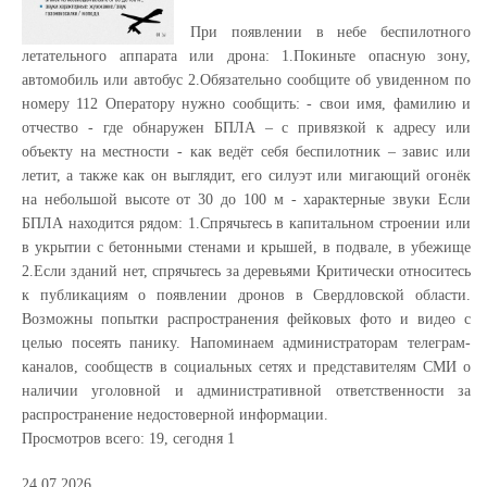
При появлении в небе беспилотного
летательного аппарата или дрона: 1.Покиньте опасную зону,
автомобиль или автобус 2.Обязательно сообщите об увиденном по
номеру 112 Оператору нужно сообщить: - свои имя, фамилию и
отчество - где обнаружен БПЛА – с привязкой к адресу или
объекту на местности - как ведёт себя беспилотник – завис или
летит, а также как он выглядит, его силуэт или мигающий огонёк
на небольшой высоте от 30 до 100 м - характерные звуки Если
БПЛА находится рядом: 1.Спрячьтесь в капитальном строении или
в укрытии с бетонными стенами и крышей, в подвале, в убежище
2.Если зданий нет, спрячьтесь за деревьями Критически относитесь
к публикациям о появлении дронов в Свердловской области.
Возможны попытки распространения фейковых фото и видео с
целью посеять панику. Напоминаем администраторам телеграм-
каналов, сообществ в социальных сетях и представителям СМИ о
наличии уголовной и административной ответственности за
распространение недостоверной информации.
Просмотров всего:
19
, сегодня
1
24.07.2026