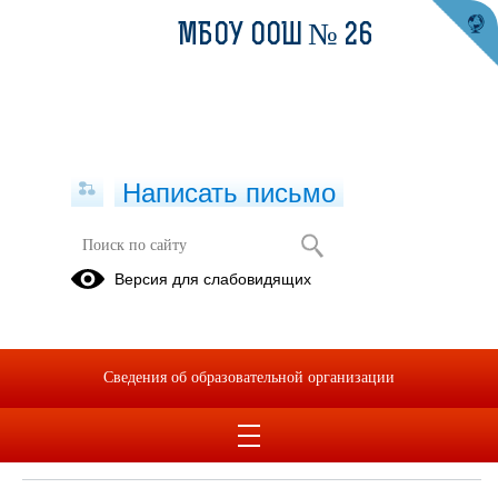
МБОУ ООШ № 26
Написать письмо
Версия для слабовидящих
Документ о заключенных и
планируемых к заключению
договорах с иностранными и (или)
международными организациями по
Сведения об образовательной организации
вопросам образования и науки
Не заключены