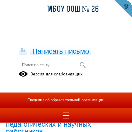
МБОУ ООШ № 26
Написать письмо
Версия для слабовидящих
Численность иностранных
обучающихся по основным и
дополнительным образовательным
программам
Сведения об образовательной организации
Численность иностранных
педагогических и научных
работников