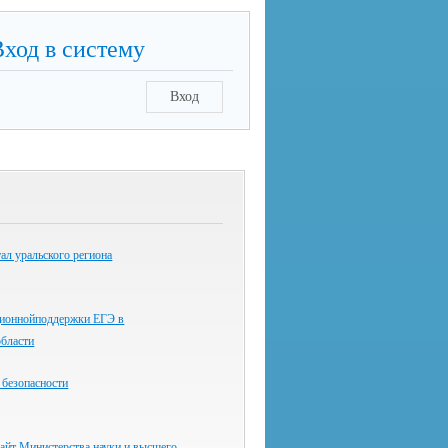
Вход в систему
Вход
ал уральского региона
ионнойподдержки ЕГЭ в
области
 безопасности
айт Министерства науки и высшего