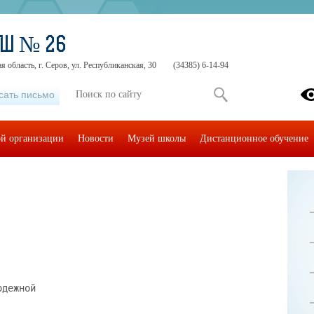
ОШ № 26
 область, г. Серов, ул. Республиканская, 30
(34385) 6-14-94
сать письмо
ой организации
Новости
Музей школы
Дистанционное обучение
одежной