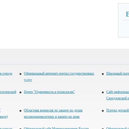
и города
Официальный интернет-портал государственных
Школьный порт
услуг
агогической
Центр "Одаренность и технологии"
Сайт информац
Свердловской 
Т
Областная комиссия по защите по делам
Портал детской
виде)
несовершеннолетних и защите их прав
и города
Официальный сайт Минпросвещения России
Официальный с